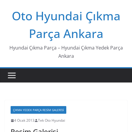
Skip
Oto Hyundai Çıkma
to
content
Parça Ankara
Hyundai Çıkma Parça – Hyundai Çıkma Yedek Parça
Ankara
ÇIKMA YEDEK PARÇA RESIM GALERISI
4 Ocak 2013
Tek Oto Hyundai
Resim Galerisi