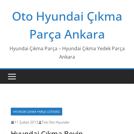
Skip
Oto Hyundai Çıkma
to
content
Parça Ankara
Hyundai Çıkma Parça – Hyundai Çıkma Yedek Parça
Ankara
HYUNDAI ÇIKMA PARÇA LISTEMIZ
11 Şubat 2013
Tek Oto Hyundai
Hyundai Çıkma Beyin