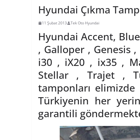
Hyundai Çıkma Tam
11 Şubat 2013
Tek Oto Hyundai
Hyundai Accent, Blue ,
, Galloper , Genesis , 
i30 , iX20 , ix35 , M
Stellar , Trajet , 
tamponları elimizde
Türkiyenin her yeri
garantili göndermekte