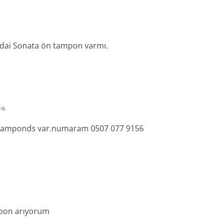
ndai Sonata ön tampon varmı.
nk
r.tamponds var.numaram 0507 077 9156
mpon arıyorum