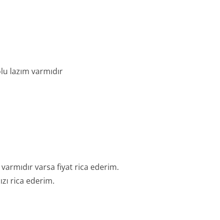
olu lazım varmıdır
armıdır varsa fiyat rica ederim.
zı rica ederim.