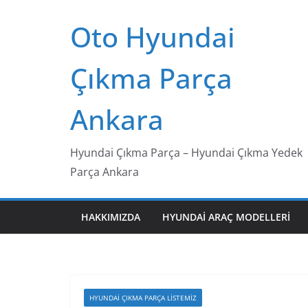
Skip
Oto Hyundai
to
content
Çıkma Parça
Ankara
Hyundai Çıkma Parça – Hyundai Çıkma Yedek
Parça Ankara
HAKKIMIZDA
HYUNDAI ARAÇ MODELLERI
HYUNDAI ÇIKMA PARÇA LISTEMIZ