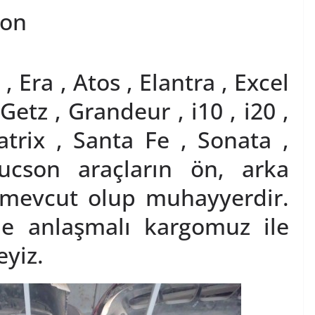
pon
 Era , Atos , Elantra , Excel
Getz , Grandeur , i10 , i20 ,
atrix , Santa Fe , Sonata ,
Tucson araçların ön, arka
 mevcut olup muhayyerdir.
ne anlaşmalı kargomuz ile
yiz.