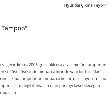
Hyundai Çıkma Teyp
a Tampon
”
kaza geçirdim xs 2006 gri renkli era aracımın ön tamponun
 sol üst köşesinde bir parca kırırldı. yani bir taraf kırık
yerine cıkma tampondan bir parca kestirmek istiyorum . bu
on lazım değil ihtiyacım olan parcayı kesebileceğim
ür ederim