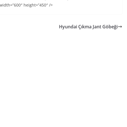
 width=”600″ height=”450″ />
Hyundai Çıkma Jant Göbeği