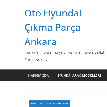
Skip
Oto Hyundai
to
content
Çıkma Parça
Ankara
Hyundai Çıkma Parça – Hyundai Çıkma Yedek
Parça Ankara
HAKKIMIZDA
HYUNDAI ARAÇ MODELLERI
HYUNDAI ÇIKMA PARÇA LISTEMIZ