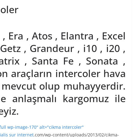
oler
 Era , Atos , Elantra , Excel
Getz , Grandeur , i10 , i20 ,
atrix , Santa Fe , Sonata ,
son araçların intercoler hava
e mevcut olup muhayyerdir.
ne anlaşmalı kargomuz ile
yiz.
full wp-image-170" alt="cikma intercoler"
ialis sur internet
.com/wp-content/uploads/2013/02/cikma-