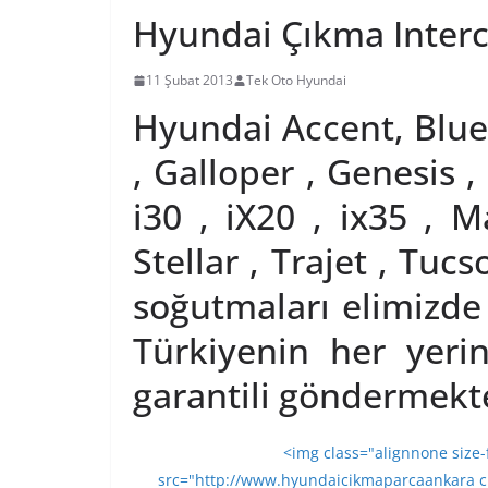
Hyundai Çıkma Interc
11 Şubat 2013
Tek Oto Hyundai
Hyundai Accent, Blue ,
, Galloper , Genesis , 
i30 , iX20 , ix35 , M
Stellar , Trajet , Tuc
soğutmaları elimizd
Türkiyenin her yeri
garantili göndermekte
<img class="alignnone size-
src="http://www.hyundaicikmaparcaankara
c