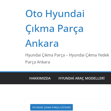
Skip
Oto Hyundai
to
content
Çıkma Parça
Ankara
Hyundai Çıkma Parça – Hyundai Çıkma Yedek
Parça Ankara
HAKKIMIZDA
HYUNDAI ARAÇ MODELLERI
HYUNDAI ÇIKMA PARÇA LISTEMIZ