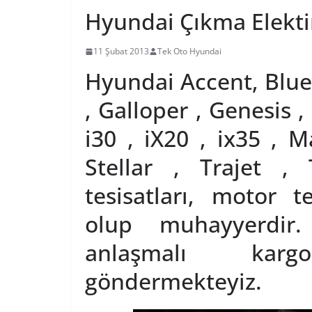
Hyundai Çıkma Elektir
11 Şubat 2013
Tek Oto Hyundai
Hyundai Accent, Blue ,
, Galloper , Genesis , 
i30 , iX20 , ix35 , M
Stellar , Trajet , 
tesisatları, motor t
olup muhayyerdir.
anlaşmalı karg
göndermekteyiz.